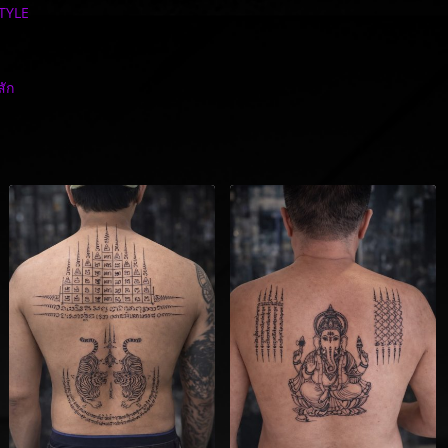
TYLE
ัก