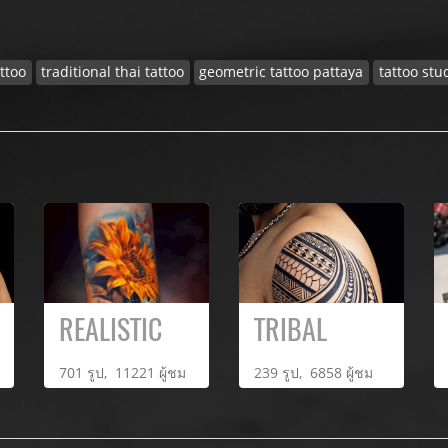
attoo
traditional thai tattoo
geometric tattoo pattaya
tattoo stu
REALISTIC
TRIBAL
701 รูป, 11221 ผู้ชม
239 รูป, 6858 ผู้ชม