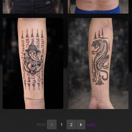
First
1
2
Last